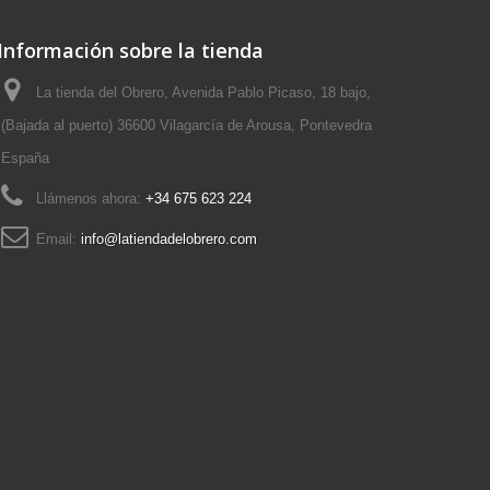
Información sobre la tienda
La tienda del Obrero, Avenida Pablo Picaso, 18 bajo,
(Bajada al puerto) 36600 Vilagarcía de Arousa, Pontevedra
España
Llámenos ahora:
+34 675 623 224
Email:
info@latiendadelobrero.com